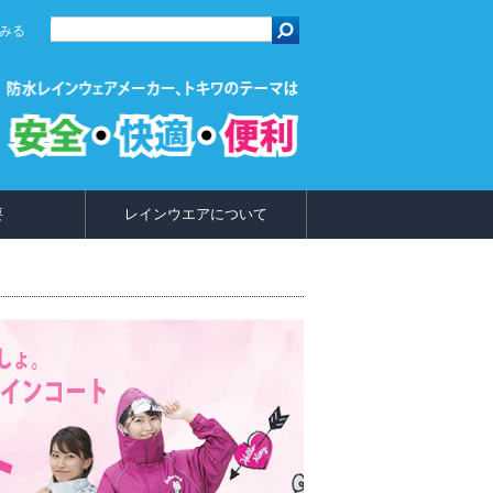
みる
要
レインウエアについて