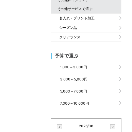
ファミネット アジャスター
雨先案内人 レインジャケット・レイン
パンツ
レインボーメッシュ
その他サービスで選ぶ
ファミネット ピック
雨先案内人 暖
レインスーツ（ブラック）
名入れ・プリント加工
ファミネット スリップストッパー
雨先案内人 高輝度反射 レインバイザ
レインブロックシリーズ
シーズン品
ファミネット ウィンターグローブ プ
ー
レミアム
クリアランス
雨先案内人 ガード
ファミネット ウインターグローブ
予算で選ぶ
1,000～3,000円
3,000～5,000円
5,000～7,000円
7,000～10,000円
2026/08