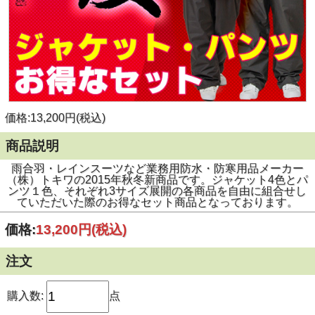
価格:13,200円(税込)
商品説明
雨合羽・レインスーツなど業務用防水・防寒用品メーカー
（株）トキワの2015年秋冬新商品です。ジャケット4色とパ
ンツ１色、それぞれ3サイズ展開の各商品を自由に組合せし
ていただいた際のお得なセット商品となっております。
価格:
13,200円
(税込)
注文
購入数:
点